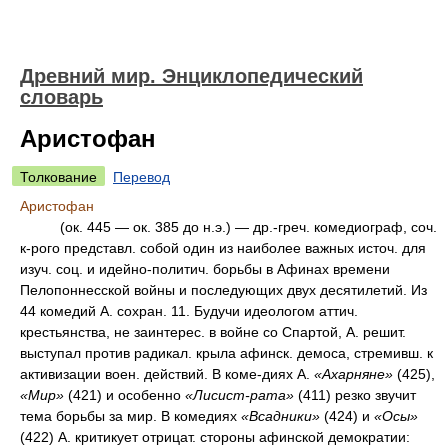
Древний мир. Энциклопедический
словарь
Аристофан
Толкование
Перевод
Аристофан
(ок. 445 — ок. 385 до н.э.) — др.-греч. комедиограф, соч.
к-рого представл. собой один из наиболее важных источ. для
изуч. соц. и идейно-политич. борьбы в Афинах времени
Пелопоннесской войны и последующих двух десятилетий. Из
44 комедий А. сохран. 11. Будучи идеологом аттич.
крестьянства, не заинтерес. в войне со Спартой, А. решит.
выступал против радикал. крыла афинск. демоса, стремивш. к
активизации воен. действий. В коме-диях А.
«Ахарняне»
(425),
«Мир»
(421) и особенно
«Лисист-рата»
(411) резко звучит
тема борьбы за мир. В комедиях
«Всадники»
(424) и
«Осы»
(422) А. критикует отрицат. стороны афинской демократии: