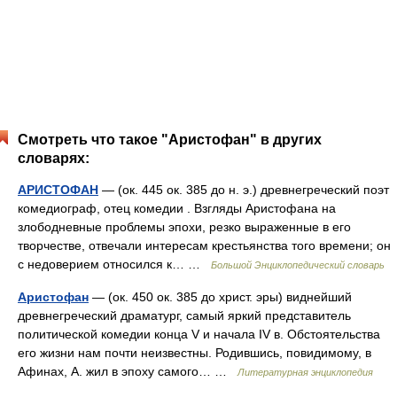
Смотреть что такое "Аристофан" в других
словарях:
АРИСТОФАН
— (ок. 445 ок. 385 до н. э.) древнегреческий поэт
комедиограф, отец комедии . Взгляды Аристофана на
злободневные проблемы эпохи, резко выраженные в его
творчестве, отвечали интересам крестьянства того времени; он
с недоверием относился к… …
Большой Энциклопедический словарь
Аристофан
— (ок. 450 ок. 385 до христ. эры) виднейший
древнегреческий драматург, самый яркий представитель
политической комедии конца V и начала IV в. Обстоятельства
его жизни нам почти неизвестны. Родившись, повидимому, в
Афинах, А. жил в эпоху самого… …
Литературная энциклопедия