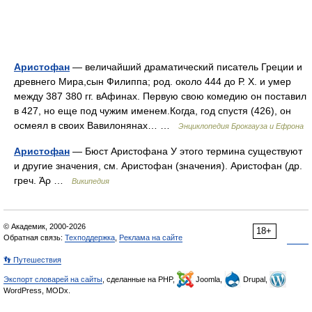
Аристофан
— величайший драматический писатель Греции и
древнего Мира,сын Филиппа; род. около 444 до Р. Х. и умер
между 387 380 гг. вАфинах. Первую свою комедию он поставил
в 427, но еще под чужим именем.Когда, год спустя (426), он
осмеял в своих Вавилонянах… …
Энциклопедия Брокгауза и Ефрона
Аристофан
— Бюст Аристофана У этого термина существуют
и другие значения, см. Аристофан (значения). Аристофан (др.
греч. Ἀρ …
Википедия
© Академик, 2000-2026
18+
Обратная связь:
Техподдержка
,
Реклама на сайте
👣 Путешествия
Экспорт словарей на сайты
, сделанные на PHP,
Joomla,
Drupal,
WordPress, MODx.