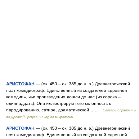
АРИСТОФАН
— (ок. 450 – ок. 385 до н. э.) Древнегреческий
поэт комедиограф. Единственный из создателей «древней
комедии», чьи произведения дошли до нас (из сорока –
одиннадцать). Они иллюстрируют его склонность к
пародированию, сатире, драматической… …
Cловарь-справочник
по Древней Греции и Риму, по мифологии
АРИСТОФАН
— (ок. 450 – ок. 385 до н. э.) Древнегреческий
поэт комедиограф. Единственный из создателей «древней