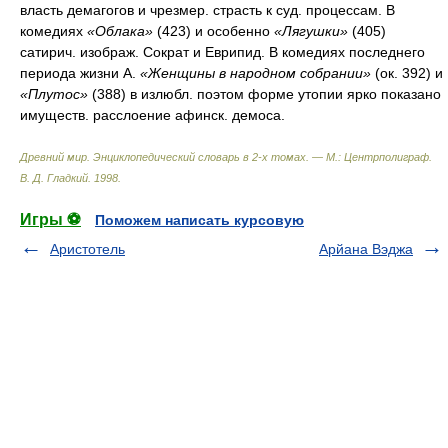
власть демагогов и чрезмер. страсть к суд. процессам. В
комедиях
«Облака»
(423) и особенно
«Лягушки»
(405)
сатирич. изображ. Сократ и Еврипид. В комедиях последнего
периода жизни А.
«Женщины в народном собрании»
(ок. 392) и
«Плутос»
(388) в излюбл. поэтом форме утопии ярко показано
имуществ. расслоение афинск. демоса.
Древний мир. Энциклопедический словарь в 2-х томах. — М.: Центрполиграф
.
В. Д. Гладкий
.
1998
.
Игры ⚽
Поможем написать курсовую
Аристотель
Арйана Вэджа