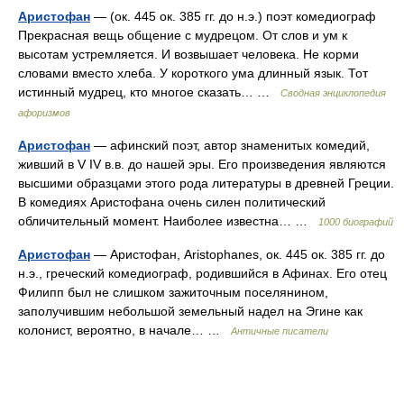
Аристофан
— (ок. 445 ок. 385 гг. до н.э.) поэт комедиограф
Прекрасная вещь общение с мудрецом. От слов и ум к
высотам устремляется. И возвышает человека. Не корми
словами вместо хлеба. У короткого ума длинный язык. Тот
истинный мудрец, кто многое сказать… …
Сводная энциклопедия
афоризмов
Аристофан
— афинский поэт, автор знаменитых комедий,
живший в V IV в.в. до нашей эры. Его произведения являются
высшими образцами этого рода литературы в древней Греции.
В комедиях Аристофана очень силен политический
обличительный момент. Наиболее известна… …
1000 биографий
Аристофан
— Аристофан, Aristophanes, ок. 445 ок. 385 гг. до
н.э., греческий комедиограф, родившийся в Афинах. Его отец
Филипп был не слишком зажиточным поселянином,
заполучившим небольшой земельный надел на Эгине как
колонист, вероятно, в начале… …
Античные писатели