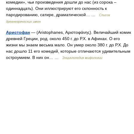
комедии», чьи произведения дошли до нас (из сорока –
одиннадцать). Они иллюстрируют его склонность к
пародированию, сатире, драматической… …
Список
древнегреческих имен
Аристофан
— (Aristophanes, Αριστοφάνης). Величайший комик
древней Греции, род. около 450 г. до Р.Х. в Афинах. О его
жизни мы знаем весьма мало. Он умер около 380 г. до Р.Х. До
нас дошло 11 его комедий, которые отличаются удивительным
остроумием. В них он… …
Энциклопедия мифологии