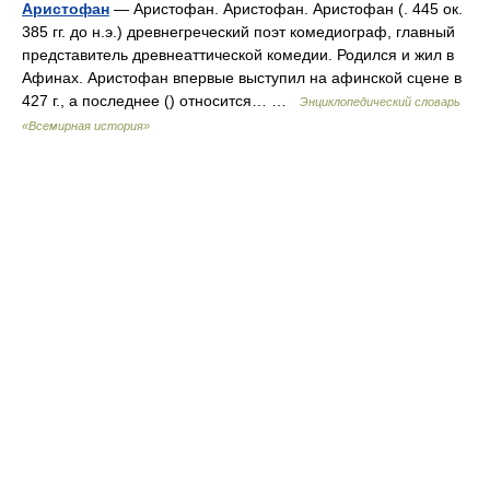
Аристофан
— Аристофан. Аристофан. Аристофан (. 445 ок.
385 гг. до н.э.) древнегреческий поэт комедиограф, главный
представитель древнеаттической комедии. Родился и жил в
Афинах. Аристофан впервые выступил на афинской сцене в
427 г., а последнее () относится… …
Энциклопедический словарь
«Всемирная история»